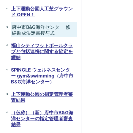
上下運動公園人工芝グラウン
ド OPEN！
府中市B&G海洋センター 修
繕助成決定書授与式
福山シティフットボールクラ
ブと包括連携に関する協定を
締結
SPINGLE ウェルネスセンタ
ー gym&swimming（府中市
B&G海洋センター）
上下運動公園の指定管理者審
査結果
（仮称）（新）府中市B&G海
洋センターの指定管理者審査
結果