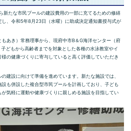
から新たな市民プールの建設費用の一部に充てるための修繕
し、令和5年8月23日（水曜）に助成決定通知書授与式が
 ともあき）常務理事から、現府中市B＆G海洋センター（府
、子どもから高齢者までを対象とした各種の水泳教室やイ
皆様の健康づくりに寄与していると高く評価していただき
ルの建設に向けて準備を進めています。新たな施設では、
施設も併設した複合型市民プールを計画しており、子ども
もが気軽に運動や健康づくりに親しめる施設を目指してい