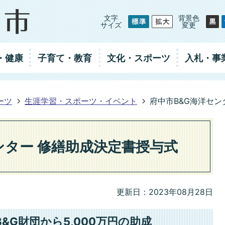
文字
背景色
サイズ
変更
・健康
子育て・教育
文化・スポーツ
入札
・事
ーツ
生涯学習・スポーツ・イベント
府中市B&G海洋セン
ンター 修繕助成決定書授与式
更新日：2023年08月28日
&G財団から5,000万円の助成