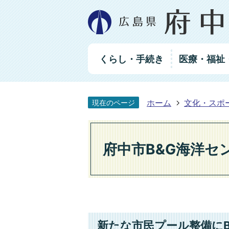
グ
くらし・手続き
医療・福祉
ロ
ー
バ
ル
ホーム
文化・スポ
現在のページ
ナ
ビ
ゲ
ー
府中市B&G海洋セ
シ
ョ
ン
新たな市民プール整備にB