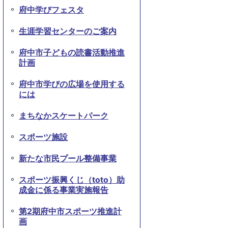
府中学びフェスタ
生涯学習センターのご案内
府中市子どもの読書活動推進
計画
府中市学びの広場を使用する
には
まちなかスケートパーク
スポーツ施設
新たな市民プール整備事業
スポーツ振興くじ（toto）助
成金に係る事業実施報告
第2期府中市スポーツ推進計
画