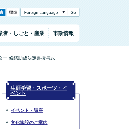
Go
業者
・しごと
・産業
市政情報
ター 修繕助成決定書授与式
生涯学習・スポーツ・イ
ベント
イベント・講座
文化施設のご案内