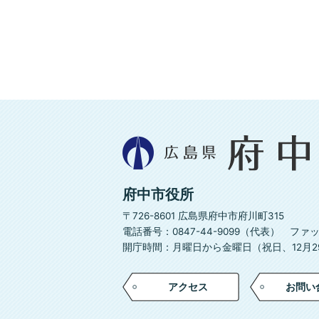
広
島
県
府
府中市役所
中
市
〒726-8601 広島県府中市府川町315
電話番号：0847-44-9099（代表）
ファック
開庁時間：月曜日から金曜日（祝日、12月29
アクセス
お問い