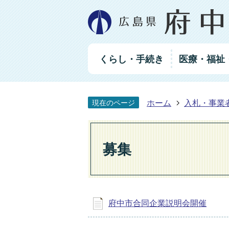
グ
くらし・手続き
医療・福祉
ロ
ー
バ
ル
ホーム
入札・事業
現在のページ
ナ
ビ
ゲ
ー
募集
シ
ョ
ン
府中市合同企業説明会開催