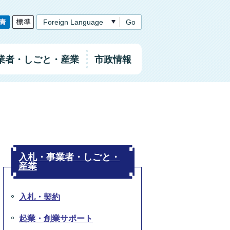
Go
業者
・しごと
・産業
市政情報
入札・事業者・しごと・
産業
入札・契約
起業・創業サポート