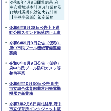
令和6年4月9日開札結果 府
中市環境基本計画改訂業務及
び地球温暖化対策実行計画
【事務事業編】策定業務
令和6年6月28日公告上下運
動公園スタンド転落防止工事
令和6年9月9日公告（仮称）
府中市民プール機械警備整備
事業
令和6年9月9日公告（仮称）
府中市民プール防犯カメラ等
整備事業
令和6年10月30日公告 府中
市立総合体育館非常用発電機
機器更新業務
令和7年2月6日開札結果 府中
市立保育所インクジェット複