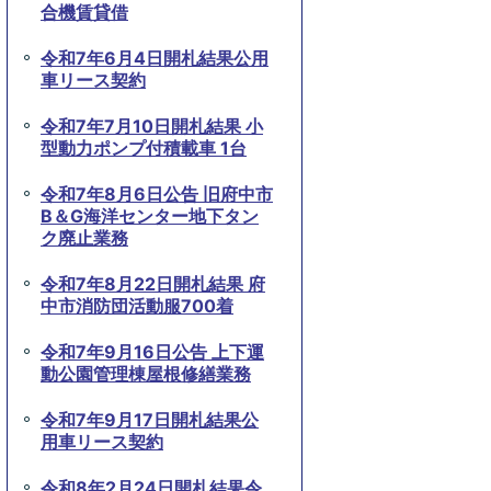
合機賃貸借
令和7年6月4日開札結果公用
車リース契約
令和7年7月10日開札結果 小
型動力ポンプ付積載車 1台
令和7年8月6日公告 旧府中市
B＆G海洋センター地下タン
ク廃止業務
令和7年8月22日開札結果 府
中市消防団活動服700着
令和7年9月16日公告 上下運
動公園管理棟屋根修繕業務
令和7年9月17日開札結果公
用車リース契約
令和8年2月24日開札結果令