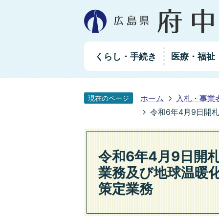
グ
くらし・手続き
医療・福祉
ロ
ー
バ
ル
ホーム
入札・事業
現在のページ
ナ
ビ
令和6年4月9日開
ゲ
ー
シ
令和6年4月9日開
ョ
ン
業務及び地球温暖
策定業務