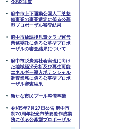
令和2年度
府中市上下運動公園人工芝整
備事業の事業選定に係る公募
型プロポーザル審査結果
府中市放課後児童クラブ運営
業務委託に係る公募型プロポ
ーザルの審査結果について
府中市脱炭素社会実現に向け
た地域経済分析及び再生可能
エネルギー導入ポテンシャル
調査業務に係る公募型プロポ
ーザル審査結果
新たな市民プール整備事業
令和5年7月27日公告 府中市
制70周年記念市勢要覧作成業
務に係る公募型プロポーザル