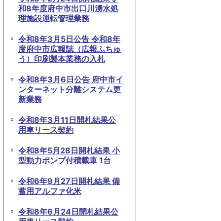
和8年度府中市出口川湧水処
理施設運転管理業務
令和8年3月5日公告 令和8年
度府中市広報誌（広報ふちゅ
う）印刷製本業務の入札
令和8年3月6日公告 府中市イ
ンターネット分離システム更
新業務
令和8年3月11日開札結果公
用車リース契約
令和8年5月28日開札結果 小
型動力ポンプ付積載車 1台
令和6年9月27日開札結果 備
蓄用アルファ化米
令和8年6月24日開札結果公