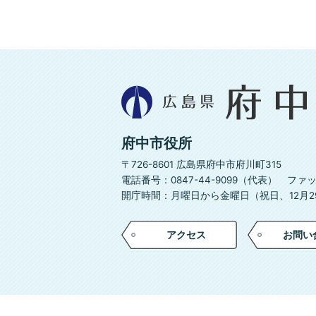
広
島
県
府
府中市役所
中
市
〒726-8601 広島県府中市府川町315
電話番号：0847-44-9099（代表）
ファック
開庁時間：月曜日から金曜日（祝日、12月29
アクセス
お問い