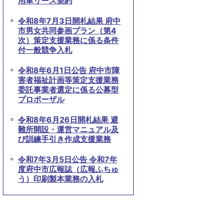
用車リース契約
令和8年7月3日開札結果 府中
市男女共同参画プラン（第4
次）策定支援業務に係る条件
付一般競争入札
令和8年6月1日公告 府中市障
害者福祉計画等策定支援業務
委託事業者選定に係る公募型
プロポーザル
令和8年6月26日開札結果 避
難所開設・運営マニュアル及
び訓練手引き作成支援業務
令和7年3月5日公告 令和7年
度府中市広報誌（広報ふちゅ
う）印刷製本業務の入札