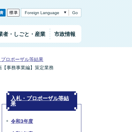
Go
業者
・しごと
・産業
市政情報
・プロポーザル等結果
画【事務事業編】策定業務
入札・プロポーザル等結
果
令和3年度