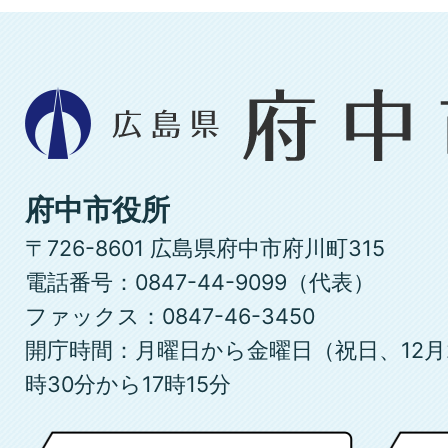
広
島
県
府
府中市役所
中
〒726-8601 広島県府中市府川町315
市
電話番号：0847-44-9099（代表）
ファックス：0847-46-3450
開庁時間：月曜日から金曜日（祝日、12月
時30分から17時15分