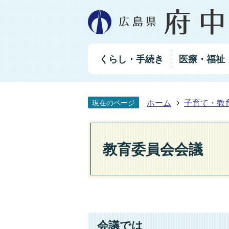
グ
くらし・手続き
医療・福祉
ロ
ー
バ
ル
ホーム
子育て・教
現在のページ
ナ
ビ
ゲ
ー
教育委員会会議
シ
ョ
ン
会議では