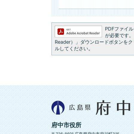
PDFファイルを
が必要です。お
Reader）」ダウンロードボタン
ルしてください。
広
島
県
府
府中市役所
中
市
〒726-8601 広島県府中市府川町315