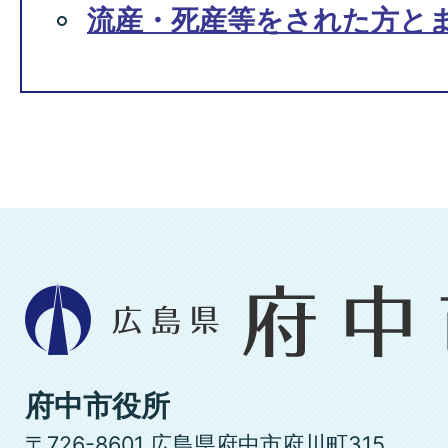
流産・死産等をされた方と
広
島
県
府
府中市役所
中
〒726-8601 広島県府中市府川町315