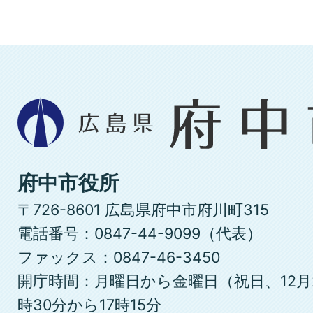
広
島
県
府
府中市役所
中
〒726-8601 広島県府中市府川町315
市
電話番号：0847-44-9099（代表）
ファックス：0847-46-3450
開庁時間：月曜日から金曜日（祝日、12月
時30分から17時15分