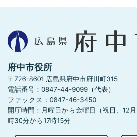
広
島
県
府
府中市役所
中
〒726-8601 広島県府中市府川町315
市
電話番号：0847-44-9099（代表）
ファックス：0847-46-3450
開庁時間：月曜日から金曜日（祝日、12月
時30分から17時15分