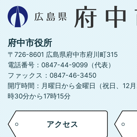
広
島
県
府
府中市役所
中
〒726-8601 広島県府中市府川町315
市
電話番号：0847-44-9099（代表）
ファックス：0847-46-3450
開庁時間：月曜日から金曜日（祝日、12月
時30分から17時15分
アクセス