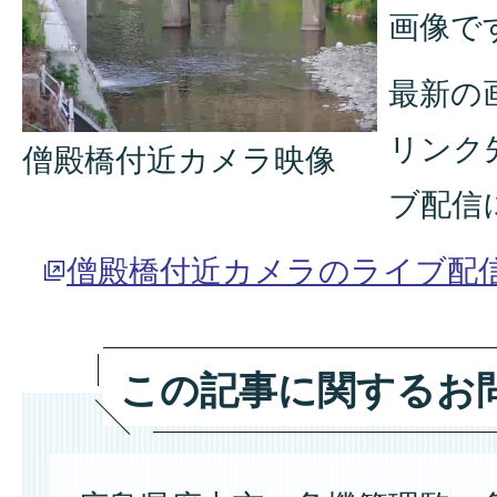
画像で
最新の
リンク先
僧殿橋付近カメラ映像
ブ配信
僧殿橋付近カメラのライブ配
この記事に関するお