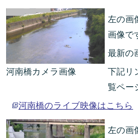
左の画
画像で
最新の
河南橋カメラ画像
下記リ
覧ペー
河南橋のライブ映像はこちら
左の画