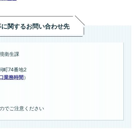
事に関するお問い合わせ先
境衛生課
飼町74番地2
口業務時間
）
のでご注意ください