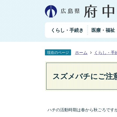
グ
くらし・手続き
医療・福祉
ロ
ー
バ
ル
ホーム
くらし・手
現在のページ
ナ
ビ
ゲ
ー
スズメバチにご注
シ
ョ
ン
ハチの活動時期は春から秋ごろですが