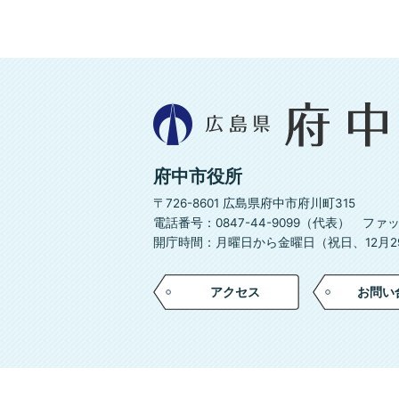
広
島
県
府
府中市役所
中
市
〒726-8601 広島県府中市府川町315
電話番号：0847-44-9099（代表）
ファック
開庁時間：月曜日から金曜日（祝日、12月29
アクセス
お問い