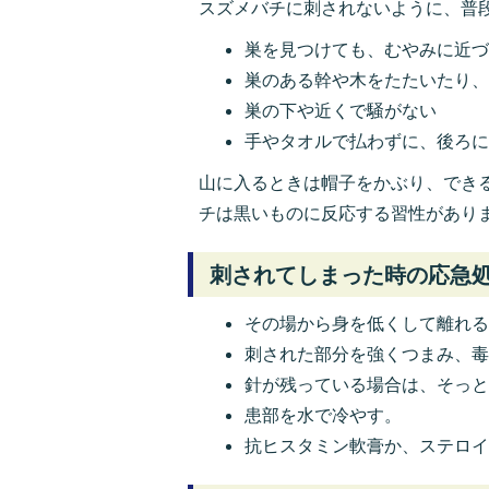
スズメバチに刺されないように、普
巣を見つけても、むやみに近
巣のある幹や木をたたいたり
巣の下や近くで騒がない
手やタオルで払わずに、後ろ
山に入るときは帽子をかぶり、でき
チは黒いものに反応する習性があり
刺されてしまった時の応急
その場から身を低くして離れ
刺された部分を強くつまみ、
針が残っている場合は、そっ
患部を水で冷やす。
抗ヒスタミン軟膏か、ステロ