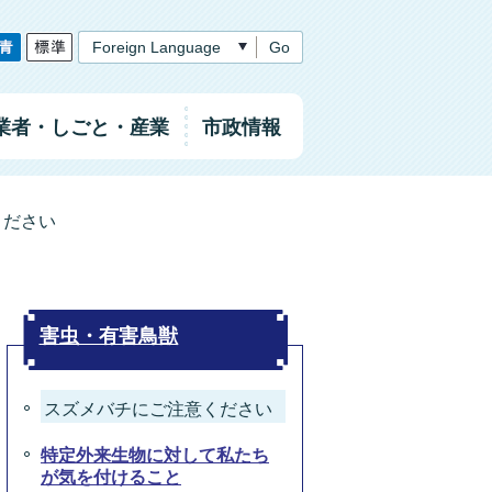
Go
業者
・しごと
・産業
市政情報
ください
害虫・有害鳥獣
スズメバチにご注意ください
特定外来生物に対して私たち
が気を付けること