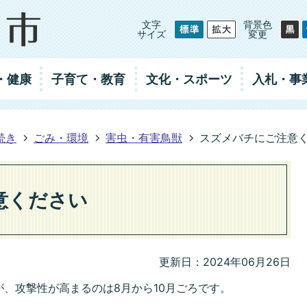
文字
背景色
サイズ
変更
・健康
子育て・教育
文化・スポーツ
入札
・事
続き
ごみ・環境
害虫・有害鳥獣
スズメバチにご注意
意ください
更新日：2024年06月26日
、攻撃性が高まるのは8月から10月ごろです。