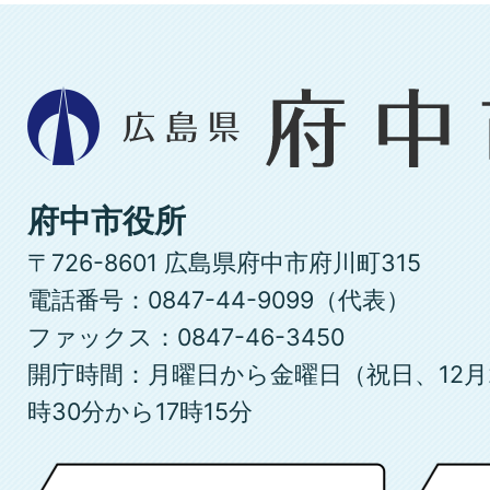
広
島
県
府
府中市役所
中
〒726-8601 広島県府中市府川町315
市
電話番号：0847-44-9099（代表）
ファックス：0847-46-3450
開庁時間：月曜日から金曜日（祝日、12月
時30分から17時15分