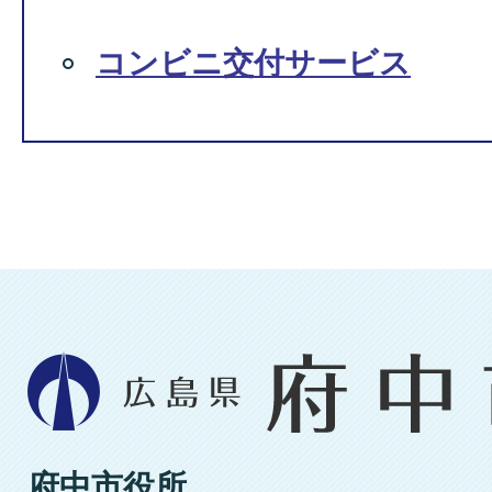
コンビニ交付サービス
広
島
県
府
府中市役所