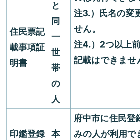
と
注3.）氏名の
同
せん。
住民票記
一
注4.）2つ以上
載事項証
世
記載はできませ
明書
帯
の
人
府中市に住民登
印鑑登録
本
みの人が利用で