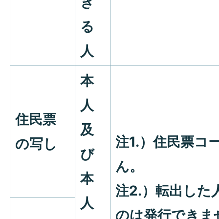
き
る
人
本
人
住民票
及
注1.）住民票コ
の写し
び
ん。
本
注2.）転出し
人
のは発行できま