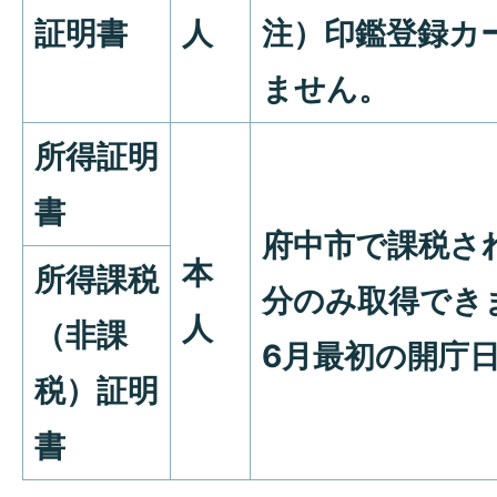
証明書
人
注）印鑑登録カ
ません。
所得証明
書
府中市で課税さ
本
所得課税
分のみ取得でき
人
（非課
6月最初の開庁
税）証明
書