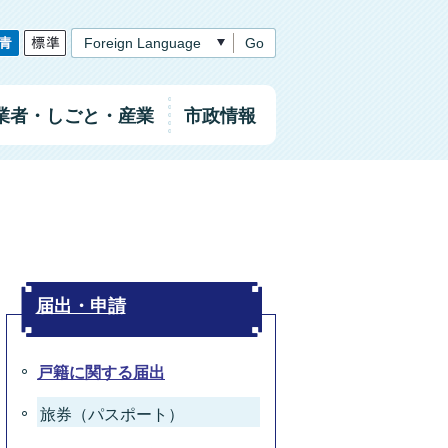
Go
業者
・しごと
・産業
市政情報
）
届出・申請
戸籍に関する届出
旅券（パスポート）