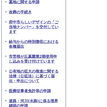
墓地に関する申請
改葬の手続き
府中市らしいデザインの「ご
当地ナンバー」を交付してい
ます
給与からの特別徴収における
各種届出
市営桜が丘墓園第2期使用申
し込みを受け付けています
公有地の拡大の推進に関する
法律（公拡法）に基づく届
出・申出について
医療従事者免許等の申請
道路・河川(水路)に係る境界
確認の申請