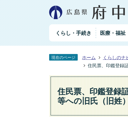
グ
くらし・手続き
医療・福祉
ロ
ー
バ
ル
ホーム
くらしのナ
現在のページ
ナ
ビ
住民票、印鑑登録
ゲ
ー
シ
住民票、印鑑登録
ョ
ン
等への旧氏（旧姓