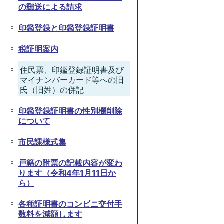
の郵送による請求
印鑑登録と印鑑登録証明書
税証明案内
住民票、印鑑登録証明書及び
マイナンバーカード等への旧
氏（旧姓）の併記
印鑑登録証明書の性別欄削除
について
市民課様式集
戸籍の附票の記載内容が変わ
ります（令和4年1月11日か
ら）
各種証明書のコンビニ交付手
数料を減額します