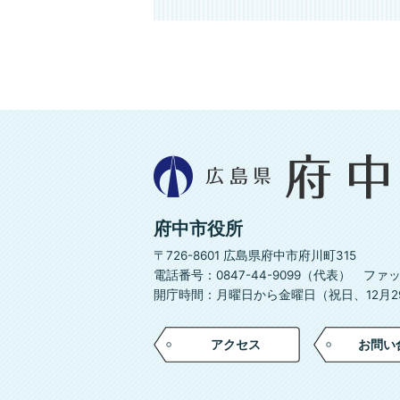
広
島
県
府
府中市役所
中
市
〒726-8601 広島県府中市府川町315
電話番号：0847-44-9099（代表）
ファック
開庁時間：月曜日から金曜日（祝日、12月29
アクセス
お問い