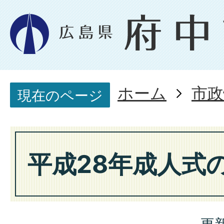
ホーム
市政
現在のページ
平成28年成人式