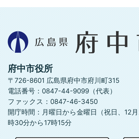
広
島
県
府
府中市役所
中
〒726-8601 広島県府中市府川町315
市
電話番号：0847-44-9099（代表）
ファックス：0847-46-3450
開庁時間：月曜日から金曜日（祝日、12月
時30分から17時15分