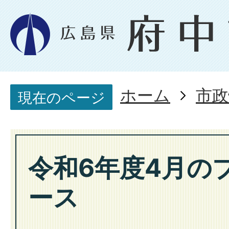
ホーム
市政
現在のページ
令和6年度4月の
ース