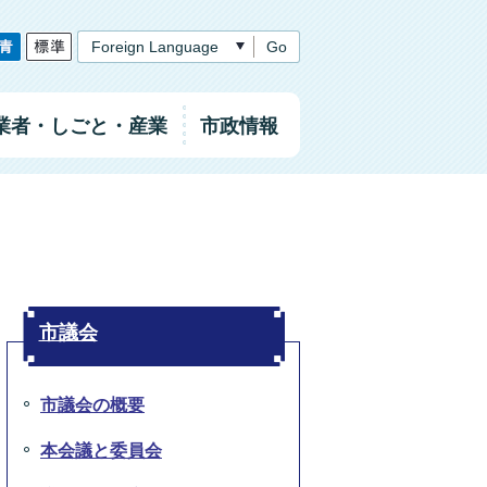
Go
業者
・しごと
・産業
市政情報
市議会
市議会の概要
本会議と委員会