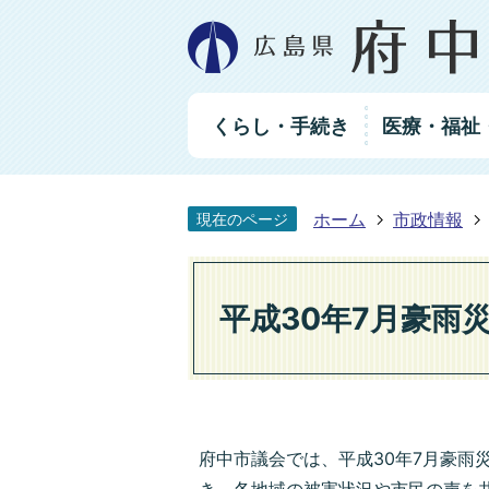
グ
くらし・手続き
医療・福祉
ロ
ー
バ
ル
ホーム
市政情報
現在のページ
ナ
ビ
ゲ
ー
平成30年7月豪雨
シ
ョ
ン
府中市議会では、平成30年7月豪雨