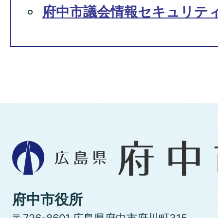
府中市議会情報セキュリテ
広
島
県
府
府中市役所
中