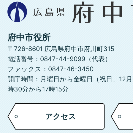
広
島
県
府
府中市役所
中
〒726-8601 広島県府中市府川町315
市
電話番号：0847-44-9099（代表）
ファックス：0847-46-3450
開庁時間：月曜日から金曜日（祝日、12月
時30分から17時15分
アクセス