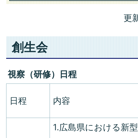
更新
創生会
視察（研修）日程
日程
内容
1.広島県における新