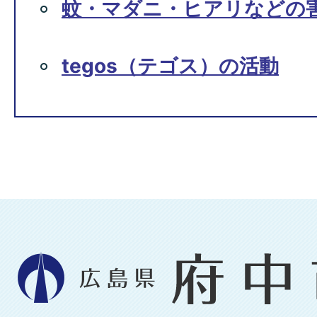
蚊・マダニ・ヒアリなどの
tegos（テゴス）の活動
広
島
県