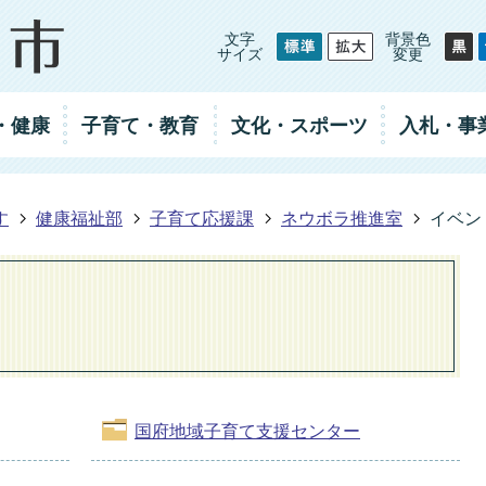
文字
背景色
サイズ
変更
・健康
子育て・教育
文化・スポーツ
入札
・事
す
健康福祉部
子育て応援課
ネウボラ推進室
イベン
国府地域子育て支援センター