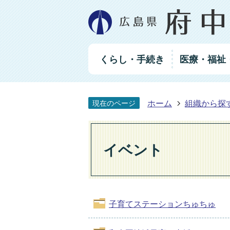
グ
くらし・手続き
医療・福祉
ロ
ー
バ
ル
ホーム
組織から探
現在のページ
ナ
ビ
ゲ
ー
イベント
シ
ョ
ン
子育てステーションちゅちゅ