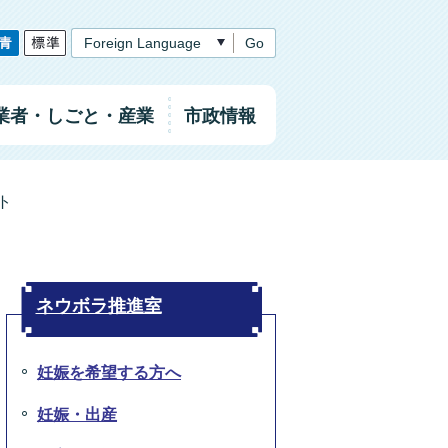
Go
業者
・しごと
・産業
市政情報
ト
ネウボラ推進室
妊娠を希望する方へ
妊娠・出産