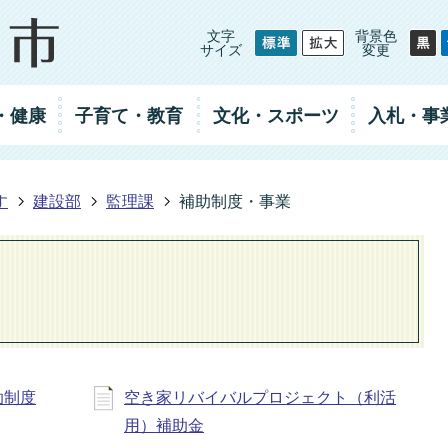
文字
背景色
サイズ
変更
・健康
子育て・教育
文化・スポーツ
入札
・事
す
建設部
監理課
補助制度・事業
助制度
空き家リバイバルプロジェクト（利活
用）補助金