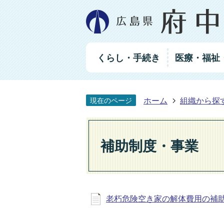
グ
くらし・手続き
医療・福祉
ロ
ー
バ
ル
ホーム
組織から探
現在のページ
ナ
ビ
ゲ
ー
補助制度・事業
シ
ョ
ン
老朽危険空き家の解体費用の補