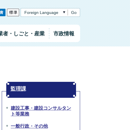
Go
業者
・しごと
・産業
市政情報
監理課
建設工事・建設コンサルタン
ト等業務
一般行政・その他