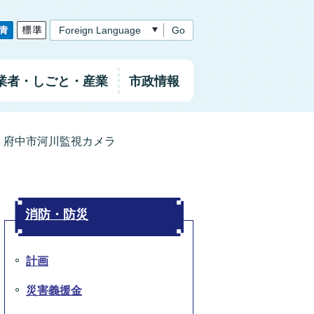
Go
業者
・しごと
・産業
市政情報
府中市河川監視カメラ
消防・防災
計画
災害義援金