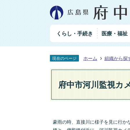
グ
くらし・手続き
医療・福祉
ロ
ー
バ
ル
ホーム
組織から探
現在のページ
ナ
ビ
ゲ
ー
府中市河川監視カ
シ
ョ
ン
豪雨の時、直接川に様子を見に行か