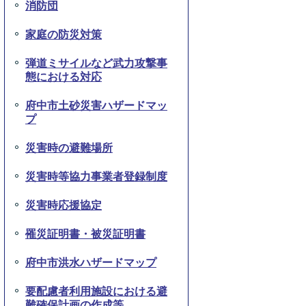
消防団
家庭の防災対策
弾道ミサイルなど武力攻撃事
態における対応
府中市土砂災害ハザードマッ
プ
災害時の避難場所
災害時等協力事業者登録制度
災害時応援協定
罹災証明書・被災証明書
府中市洪水ハザードマップ
要配慮者利用施設における避
難確保計画の作成等