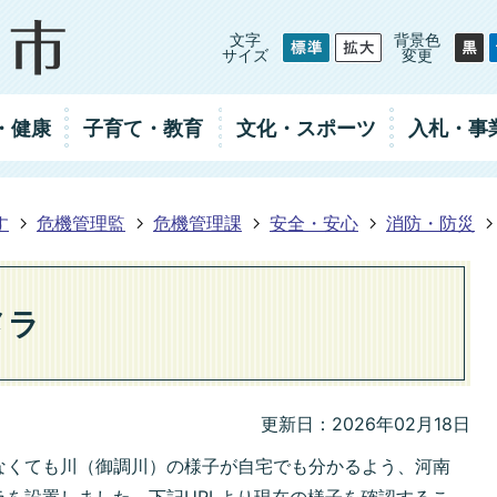
文字
背景色
サイズ
変更
・健康
子育て・教育
文化・スポーツ
入札
・事
す
危機管理監
危機管理課
安全・安心
消防・防災
メラ
更新日：2026年02月18日
なくても川（御調川）の様子が自宅でも分かるよう、河南