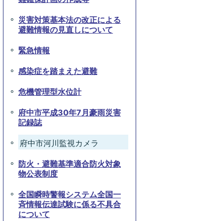
災害対策基本法の改正による
避難情報の見直しについて
緊急情報
感染症を踏まえた避難
危機管理型水位計
府中市平成30年7月豪雨災害
記録誌
府中市河川監視カメラ
防火・避難基準適合防火対象
物公表制度
全国瞬時警報システム全国一
斉情報伝達試験に係る不具合
について