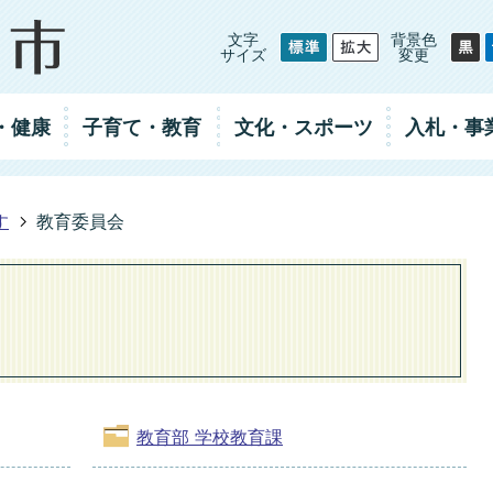
文字
背景色
サイズ
変更
・健康
子育て・教育
文化・スポーツ
入札
・事
す
教育委員会
教育部 学校教育課