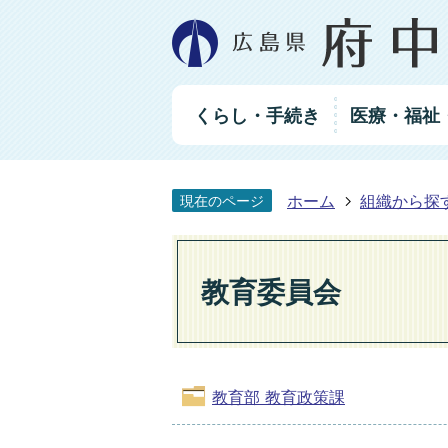
グ
くらし・手続き
医療・福祉
ロ
ー
バ
ル
ホーム
組織から探
現在のページ
ナ
ビ
ゲ
ー
教育委員会
シ
ョ
ン
教育部 教育政策課