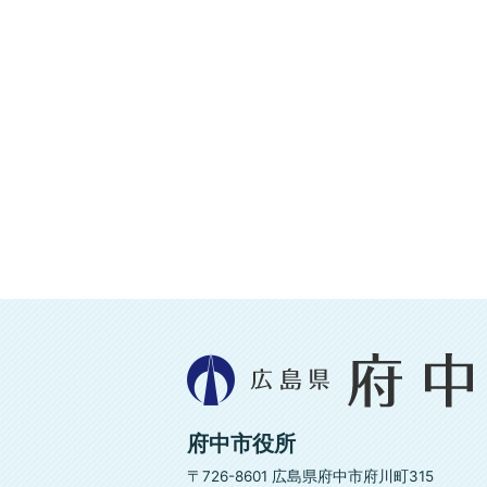
広
島
県
府
府中市役所
中
市
〒726-8601 広島県府中市府川町315