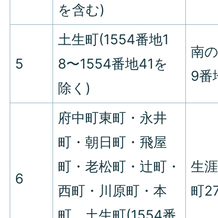
を含む)
土生町(1554番地1
南の
5
8〜1554番地41を
9番
除く)
府中町東町・永井
町・朝日町・飛屋
町・老松町・辻町・
生
6
西町・川原町・本
町2
町、土生町(1554番