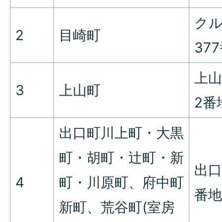
ク
2
目崎町
37
上山
3
上山町
2番
出口町川上町・大黒
町・胡町・辻町・新
出口
4
町・川原町、府中町
番地
新町、荒谷町(室房