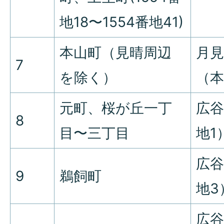
地18〜1554番地41)
本山町（見晴周辺
月
7
を除く）
（本
元町、桜が丘一丁
広谷
8
目〜三丁目
地1
広谷
9
鵜飼町
地3
広