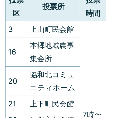
投票
投票
投票所
区
時間
3
上山町民会館
本郷地域農事
16
集会所
協和北コミュ
20
ニティホーム
21
上下町民会館
7時〜