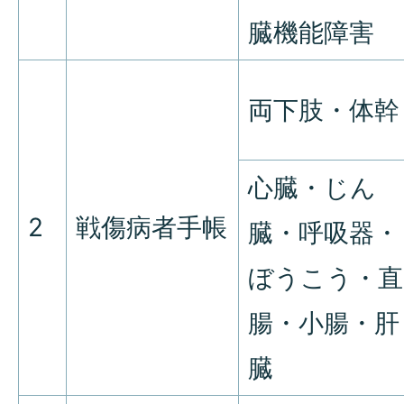
臓機能障害
両下肢・体幹
心臓・じん
2
戦傷病者手帳
臓・呼吸器・
ぼうこう・直
腸・小腸・肝
臓