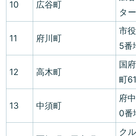
10
広谷町
ター
市役
11
府川町
5番
国府
12
高木町
町6
府中
13
中須町
0番
ク