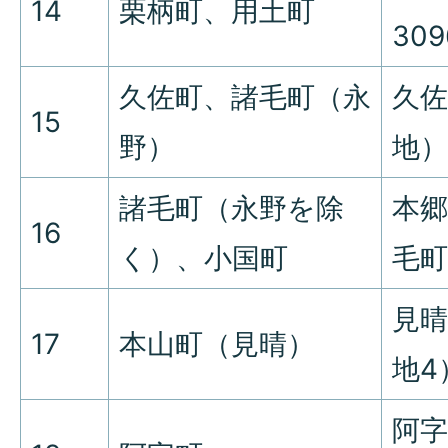
14
栗柄町、用土町
30
久佐町、諸毛町（永
久佐
15
野）
地）
諸毛町（永野を除
本郷
16
く）、小国町
毛町
見晴
17
本山町（見晴）
地4
阿