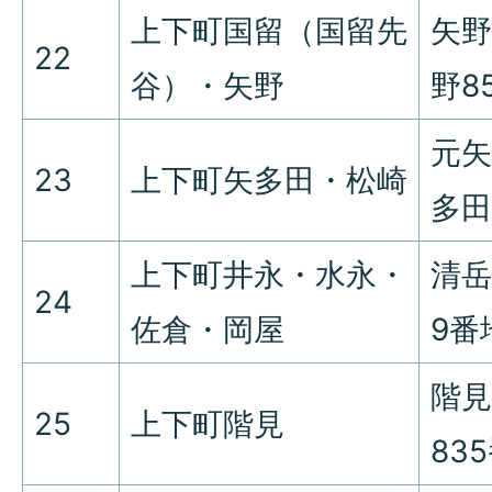
上下町国留（国留先
矢野
22
谷）・矢野
野8
元矢
23
上下町矢多田・松崎
多田
上下町井永・水永・
清岳
24
佐倉・岡屋
9番
階見
25
上下町階見
83