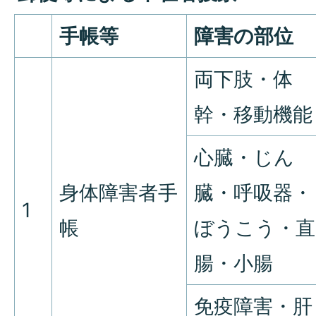
手帳等
障害の部位
両下肢・体
幹・移動機能
心臓・じん
身体障害者手
臓・呼吸器・
1
帳
ぼうこう・直
腸・小腸
免疫障害・肝