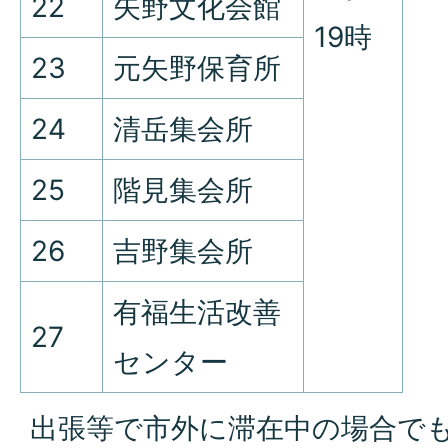
22
矢野文化会館
19時
23
元矢野保育所
24
清岳集会所
25
階見集会所
26
吉野集会所
有福生活改善
27
センター
出張等で市外に滞在中の場合で