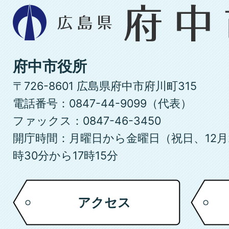
広
島
県
府
府中市役所
中
〒726-8601 広島県府中市府川町315
市
電話番号：0847-44-9099（代表）
ファックス：0847-46-3450
開庁時間：月曜日から金曜日（祝日、12月
時30分から17時15分
アクセス