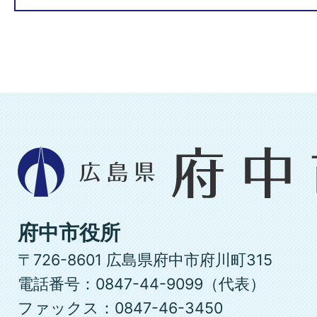
広
島
県
府
府中市役所
中
〒726-8601 広島県府中市府川町315
市
電話番号：0847-44-9099（代表）
ファックス：0847-46-3450