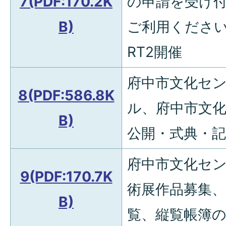
7(PDF:170.2K
の申請を受け付け
B)
ご利用ください
RT2開催
府中市文化セ
8(PDF:586.8K
ル、府中市文
B)
公開・式典・
府中市文化セ
9(PDF:170.7K
術展作品募集
B)
覧、縦覧帳簿