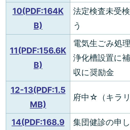
10(PDF:164K
法定検査未受
B)
う
電気生ごみ処
11(PDF:156.6K
浄化槽設置に
B)
収に奨励金
12-13(PDF:1.5
府中☆（キラリ
MB)
14(PDF:168.9
集団健診の申し込