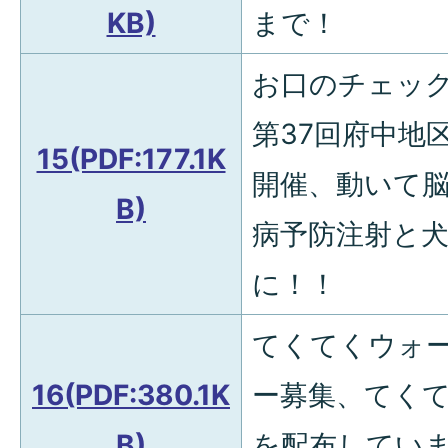
KB)
まで！
お口のチェッ
第37回府中地
15(PDF:177.1K
開催、動いて
B)
病予防注射と
に！！
てくてくウォ
16(PDF:380.1K
ー募集、てく
B)
を配布してい