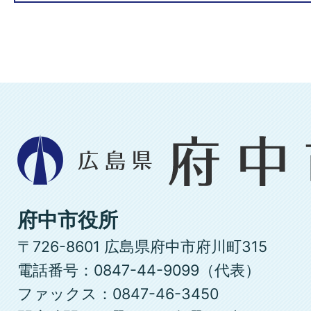
広
島
県
府
府中市役所
中
〒726-8601 広島県府中市府川町315
市
電話番号：0847-44-9099（代表）
ファックス：0847-46-3450