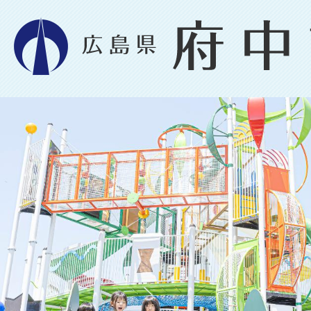
2
枚
目
の
ス
ラ