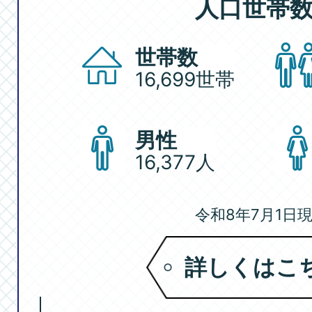
人口世帯
世帯数
16,699世帯
男性
16,377人
令和8年7月1日
詳しくはこ