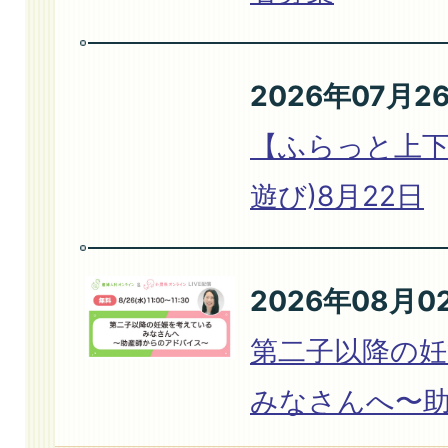
2026年08月04日
令和8年8月22日 府中市 
2026年07月2
【ふらっと上下
2026年08月04日
遊び)8月22日
令和8年7月18日～8月31
グ
2026年08月0
第二子以降の
みなさんへ〜