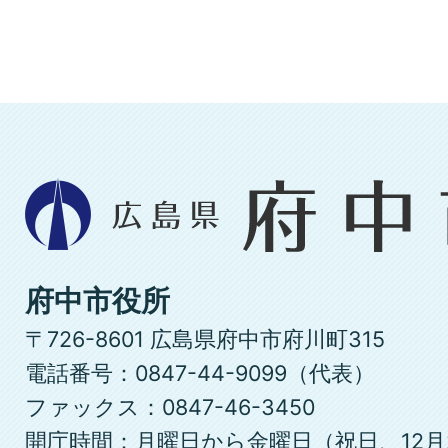
広
島
県
府
府中市役所
中
〒726-8601 広島県府中市府川町315
市
電話番号：0847-44-9099（代表）
ファックス：0847-46-3450
開庁時間：月曜日から金曜日（祝日、12月