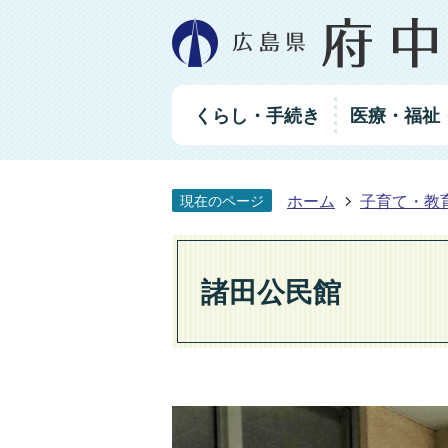
グ
くらし・手続き
医療・福祉
ロ
ー
バ
ル
ホーム
子育て・教
現在のページ
ナ
ビ
ゲ
ー
諸田公民館
シ
ョ
ン