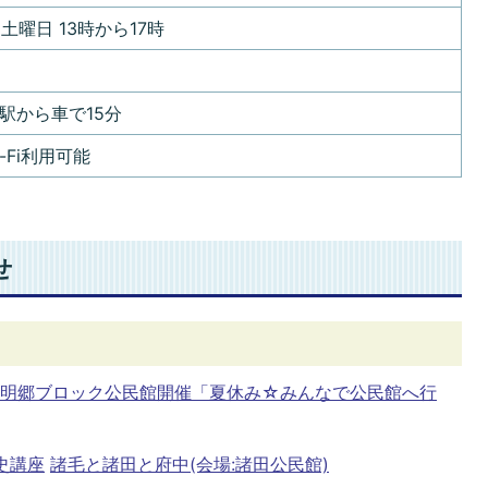
土曜日 13時から17時
辺駅から車で15分
-Fi利用可能
せ
)府中明郷ブロック公民館開催「夏休み☆みんなで公民館へ行
史講座
諸毛と諸田と府中(会場:諸田公民館)