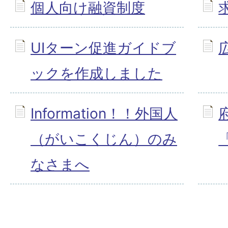
個人向け融資制度
UIターン促進ガイドブ
ックを作成しました
Information！！外国人
（がいこくじん）のみ
なさまへ