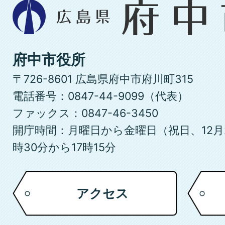
広
島
県
府
府中市役所
中
〒726-8601 広島県府中市府川町315
市
電話番号：0847-44-9099（代表）
ファックス：0847-46-3450
開庁時間：月曜日から金曜日（祝日、12月
時30分から17時15分
アクセス