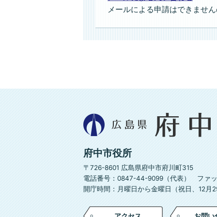
メールによる申請はできません
広
島
県
府
府中市役所
中
市
〒726-8601 広島県府中市府川町315
電話番号：0847-44-9099（代表）
ファック
開庁時間：月曜日から金曜日（祝日、12月29
アクセス
お問い