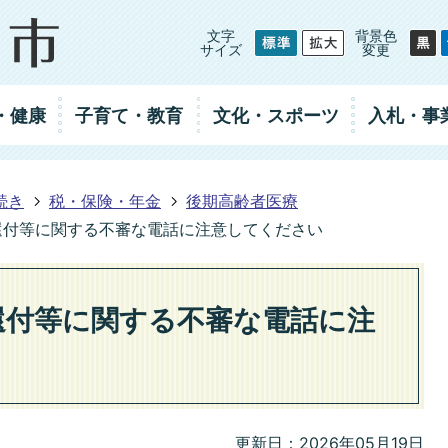
文字
背景色
サイズ
変更
・健康
子育て・教育
文化・スポーツ
入札
・事
続き
税・保険・年金
後期高齢者医療
還付等に関する不審な電話に注意してください
還付等に関する不審な電話に注
更新日：2026年05月19日