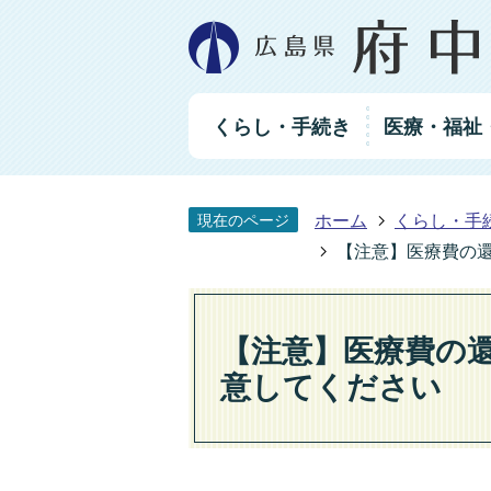
グ
くらし・手続き
医療・福祉
ロ
ー
バ
ル
ホーム
くらし・手
現在のページ
ナ
ビ
【注意】医療費の
ゲ
ー
シ
【注意】医療費の
ョ
ン
意してください