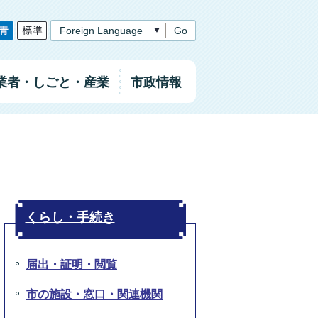
Go
業者
・しごと
・産業
市政情報
くらし・手続き
届出・証明・閲覧
市の施設・窓口・関連機関