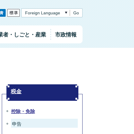
Go
業者
・しごと
・産業
市政情報
税金
控除・免除
申告