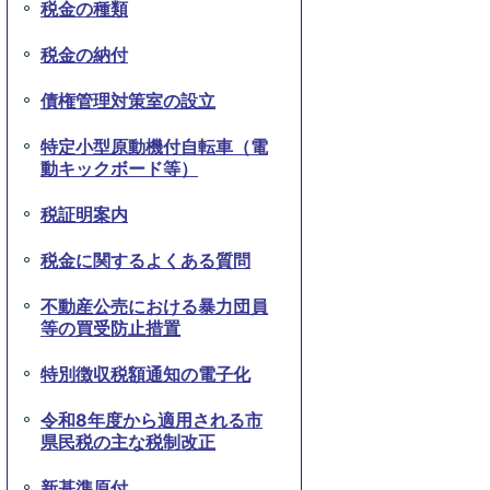
税金の種類
税金の納付
債権管理対策室の設立
特定小型原動機付自転車（電
動キックボード等）
税証明案内
税金に関するよくある質問
不動産公売における暴力団員
等の買受防止措置
特別徴収税額通知の電子化
令和8年度から適用される市
県民税の主な税制改正
新基準原付