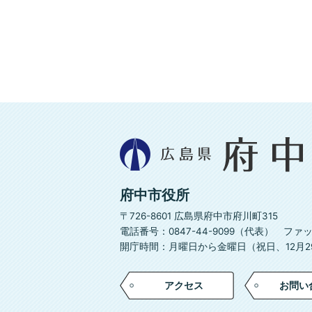
広
島
県
府
府中市役所
中
市
〒726-8601 広島県府中市府川町315
電話番号：0847-44-9099（代表）
ファック
開庁時間：月曜日から金曜日（祝日、12月29
アクセス
お問い