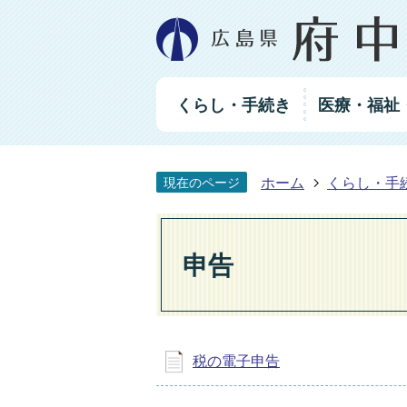
グ
くらし・手続き
医療・福祉
ロ
ー
バ
ル
ホーム
くらし・手
現在のページ
ナ
ビ
ゲ
ー
申告
シ
ョ
ン
税の電子申告