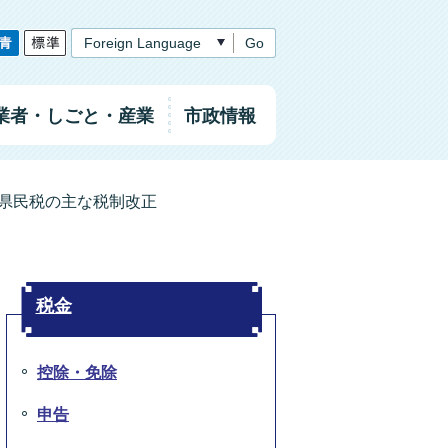
Go
業者
・しごと
・産業
市政情報
県民税の主な税制改正
税金
控除・免除
申告