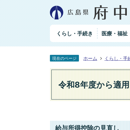
グ
くらし・手続き
医療・福祉
ロ
ー
バ
ル
ホーム
くらし・手
現在のページ
ナ
ビ
ゲ
ー
令和8年度から適
シ
ョ
ン
給与所得控除の見直し