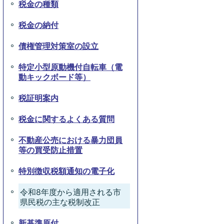
税金の種類
税金の納付
債権管理対策室の設立
特定小型原動機付自転車（電
動キックボード等）
税証明案内
税金に関するよくある質問
不動産公売における暴力団員
等の買受防止措置
特別徴収税額通知の電子化
令和8年度から適用される市
県民税の主な税制改正
新基準原付