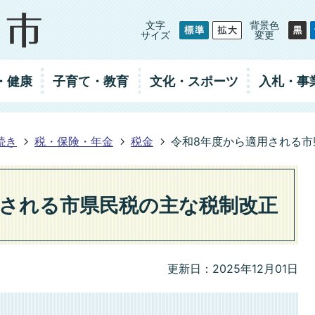
文字
背景色
サイズ
変更
・健康
子育て・教育
文化・スポーツ
入札
・事
続き
税・保険・年金
税金
令和8年度から適用される市
用される市県民税の主な税制改正
更新日：2025年12月01日