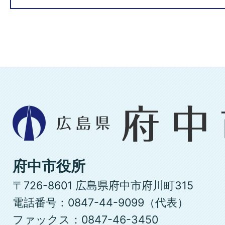
広
島
県
府
府中市役所
中
〒726-8601 広島県府中市府川町315
市
電話番号：0847-44-9099（代表）
ファックス：0847-46-3450