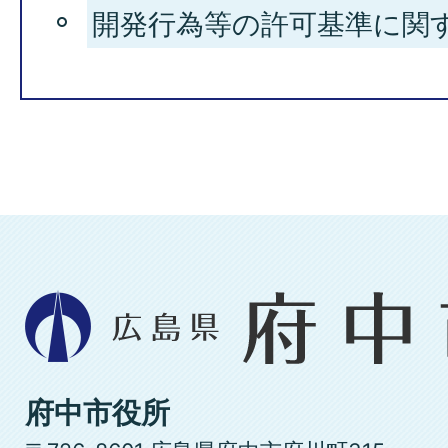
開発行為等の許可基準に関
広
島
県
府
府中市役所
中