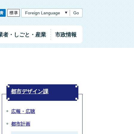
Go
業者
・しごと
・産業
市政情報
都市デザイン課
広報・広聴
都市計画