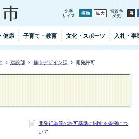
文字
背景色
サイズ
変更
・健康
子育て・教育
文化・スポーツ
入札
・事
す
建設部
都市デザイン課
開発許可
開発行為等の許可基準に関する条例につ
いて