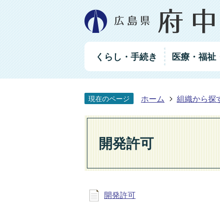
グ
くらし・手続き
医療・福祉
ロ
ー
バ
ル
ホーム
組織から探
現在のページ
ナ
ビ
ゲ
ー
開発許可
シ
ョ
ン
開発許可