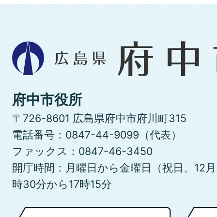
広
島
県
府
府中市役所
中
〒726-8601 広島県府中市府川町315
市
電話番号：0847-44-9099（代表）
ファックス：0847-46-3450
開庁時間：月曜日から金曜日（祝日、12月
時30分から17時15分