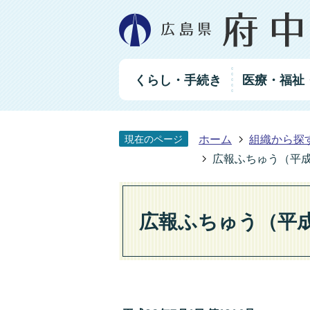
グ
くらし・手続き
医療・福祉
ロ
ー
バ
ル
ホーム
組織から探
現在のページ
ナ
ビ
広報ふちゅう（平成2
ゲ
ー
シ
広報ふちゅう（平成2
ョ
ン