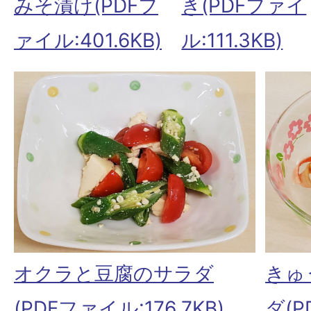
き(PDFファイ
みそ漬け(PDFフ
ル:111.3KB)
ァイル:401.6KB)
オクラと豆腐のサラダ
きゅ
(PDFファイル:176.7KB)
ダ(P