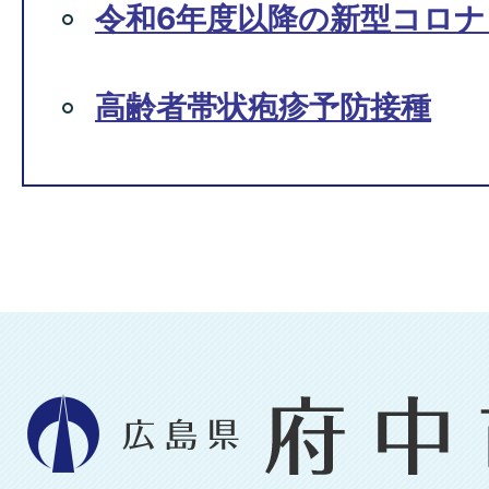
令和6年度以降の新型コロ
高齢者帯状疱疹予防接種
広
島
県