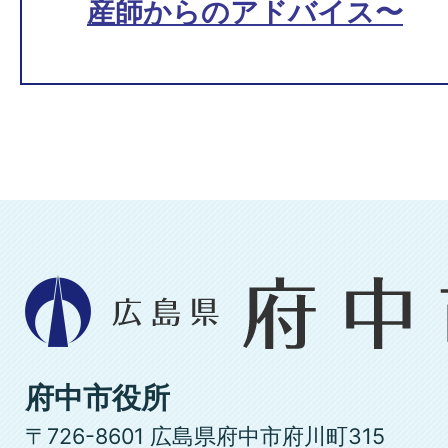
産師からのアドバイス〜
広
島
県
府
府中市役所
中
〒726-8601 広島県府中市府川町315