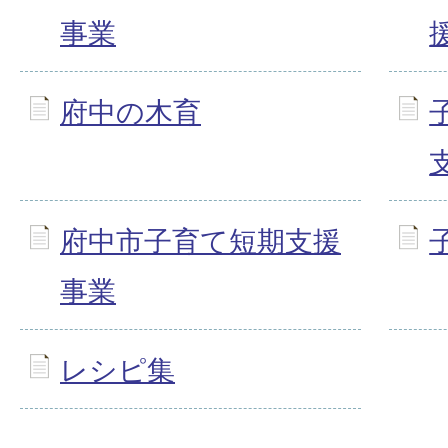
事業
府中の木育
府中市子育て短期支援
事業
レシピ集