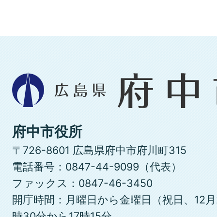
広
島
県
府
府中市役所
中
〒726-8601 広島県府中市府川町315
市
電話番号：0847-44-9099（代表）
ファックス：0847-46-3450
開庁時間：月曜日から金曜日（祝日、12月
時30分から17時15分