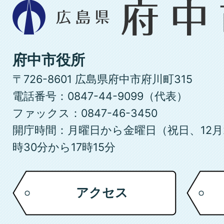
広
島
県
府
府中市役所
中
〒726-8601 広島県府中市府川町315
市
電話番号：0847-44-9099（代表）
ファックス：0847-46-3450
開庁時間：月曜日から金曜日（祝日、12月
時30分から17時15分
アクセス