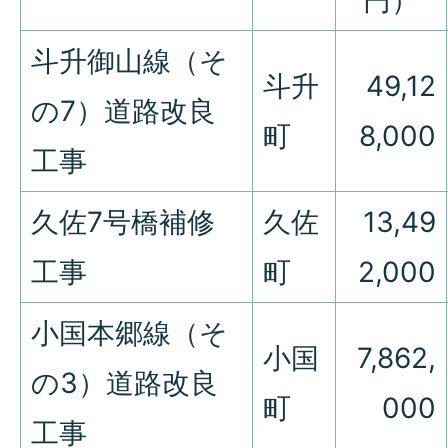
斗升御山線（そ
斗升
49,12
の7）道路改良
町
8,000
工事
久佐7号橋補修
久佐
13,49
工事
町
2,000
小国本郷線（そ
小国
7,862,
の3）道路改良
町
000
工事