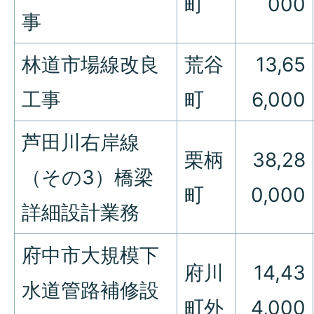
町
000
事
林道市場線改良
荒谷
13,65
工事
町
6,000
芦田川右岸線
栗柄
38,28
（その3）橋梁
町
0,000
詳細設計業務
府中市大規模下
府川
14,43
水道管路補修設
町外
4,000