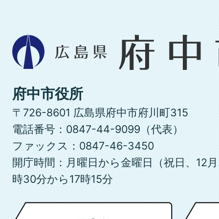
広
島
県
府
府中市役所
中
〒726-8601 広島県府中市府川町315
市
電話番号：0847-44-9099（代表）
ファックス：0847-46-3450
開庁時間：月曜日から金曜日（祝日、12月
時30分から17時15分