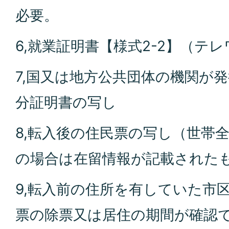
必要。
6,就業証明書【様式2-2】（テ
7,国又は地方公共団体の機関が
分証明書の写し
8,転入後の住民票の写し（世帯
の場合は在留情報が記載された
9,転入前の住所を有していた市
票の除票又は居住の期間が確認