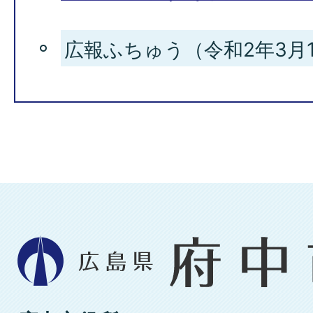
広報ふちゅう（令和2年3月1
広
島
県