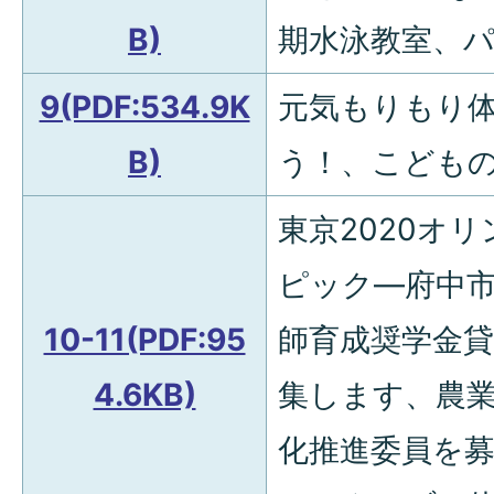
B)
期水泳教室、
9(PDF:534.9K
元気もりもり
B)
う！、こども
東京2020オ
ピック―府中市
10-11(PDF:95
師育成奨学金
4.6KB)
集します、農
化推進委員を募